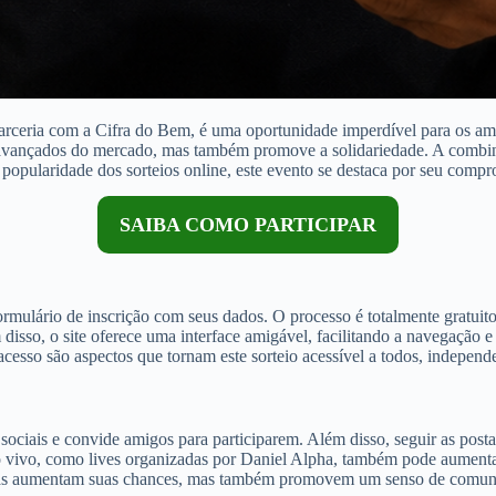
arceria com a Cifra do Bem, é uma oportunidade imperdível para os am
s avançados do mercado, mas também promove a solidariedade. A combina
 popularidade dos sorteios online, este evento se destaca por seu comp
SAIBA COMO PARTICIPAR
o formulário de inscrição com seus dados. O processo é totalmente gratui
disso, o site oferece uma interface amigável, facilitando a navegação e
de acesso são aspectos que tornam este sorteio acessível a todos, indepe
sociais e convide amigos para participarem. Além disso, seguir as post
 ao vivo, como lives organizadas por Daniel Alpha, também pode aumenta
nas aumentam suas chances, mas também promovem um senso de comunida