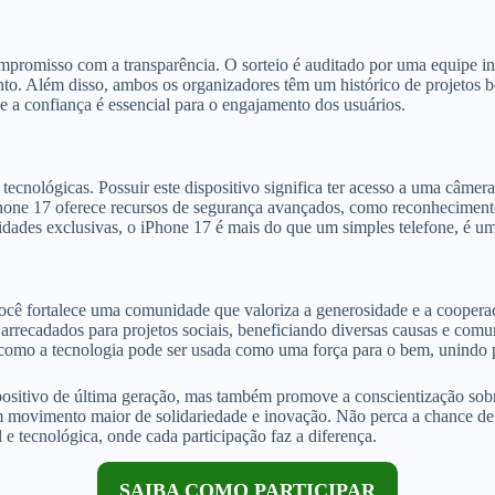
promisso com a transparência. O sorteio é auditado por uma equipe ind
nto. Além disso, ambos os organizadores têm um histórico de projetos 
e a confiança é essencial para o engajamento dos usuários.
ecnológicas. Possuir este dispositivo significa ter acesso a uma câme
 iPhone 17 oferece recursos de segurança avançados, como reconhecimento
dades exclusivas, o iPhone 17 é mais do que um simples telefone, é um
, você fortalece uma comunidade que valoriza a generosidade e a coope
arrecadados para projetos sociais, beneficiando diversas causas e comu
ra como a tecnologia pode ser usada como uma força para o bem, unindo
ositivo de última geração, mas também promove a conscientização sobre 
movimento maior de solidariedade e inovação. Não perca a chance de f
 e tecnológica, onde cada participação faz a diferença.
SAIBA COMO PARTICIPAR