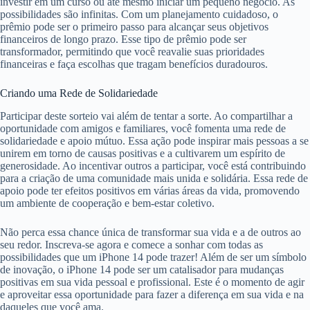
investir em um curso ou até mesmo iniciar um pequeno negócio. As
possibilidades são infinitas. Com um planejamento cuidadoso, o
prêmio pode ser o primeiro passo para alcançar seus objetivos
financeiros de longo prazo. Esse tipo de prêmio pode ser
transformador, permitindo que você reavalie suas prioridades
financeiras e faça escolhas que tragam benefícios duradouros.
Criando uma Rede de Solidariedade
Participar deste sorteio vai além de tentar a sorte. Ao compartilhar a
oportunidade com amigos e familiares, você fomenta uma rede de
solidariedade e apoio mútuo. Essa ação pode inspirar mais pessoas a se
unirem em torno de causas positivas e a cultivarem um espírito de
generosidade. Ao incentivar outros a participar, você está contribuindo
para a criação de uma comunidade mais unida e solidária. Essa rede de
apoio pode ter efeitos positivos em várias áreas da vida, promovendo
um ambiente de cooperação e bem-estar coletivo.
Não perca essa chance única de transformar sua vida e a de outros ao
seu redor. Inscreva-se agora e comece a sonhar com todas as
possibilidades que um iPhone 14 pode trazer! Além de ser um símbolo
de inovação, o iPhone 14 pode ser um catalisador para mudanças
positivas em sua vida pessoal e profissional. Este é o momento de agir
e aproveitar essa oportunidade para fazer a diferença em sua vida e na
daqueles que você ama.