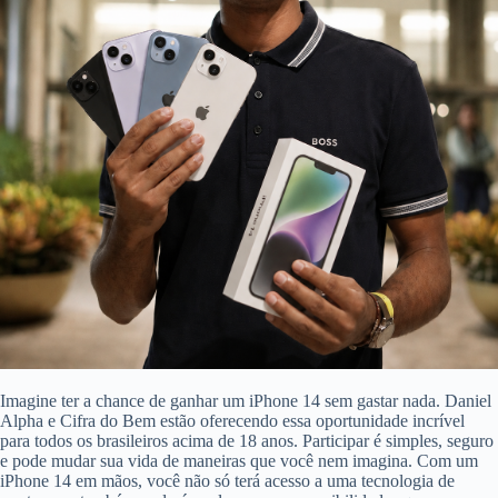
Imagine ter a chance de ganhar um iPhone 14 sem gastar nada. Daniel
Alpha e Cifra do Bem estão oferecendo essa oportunidade incrível
para todos os brasileiros acima de 18 anos. Participar é simples, seguro
e pode mudar sua vida de maneiras que você nem imagina. Com um
iPhone 14 em mãos, você não só terá acesso a uma tecnologia de