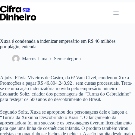
Pular
para
o
conteúdo
Xuxa é condenada a indenizar empresário em R$ 46 milhões
por plágio; entenda
Marcos Lima
Sem categoria
A juíza Flávia Viveiros de Castro, da 6ª Vara Civel, condenou Xuxa
Promoções a pagar R$ 46.804.243,92 , sem custas processuais. Trata-
se de uma ação indenizatória movida pelo empresário mineiro
Leonardo Soltz, criador dos personagens da “Turma do Cabralzinho”
para festejar os 500 anos do descobrimento do Brasil.
Segundo Soltz, Xuxa se apropriou dos personagens dele e lançou a
“Turma da Xuxinha Descobrindo o Brasil”. O lançamento da
apresentadora foi um sucesso e os personagens tiveram licenciamento
para que uma linha de cosméticos infantis. O produto também virou
revistas em quadrinhos e bichos de pelúcia. A ação tramita desde maio