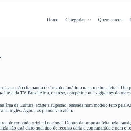
Home
Categorias
Quem somos
e
rtistas estão chamando de “revolucionário para a arte brasileira”. Um p
da-chuva da TV Brasil e iria, em tese, competir com as gigantes do mer
na área da Cultura, existe a sugestão, baseada num modelo feito pela 
canal inglês. Agora, os planos vão além.
ra reunir conteúdo original nacional. Dentro da proposta feita pela transi
da não está claro qual tipo de recurso daria a contrapartida e nem o pe