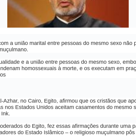
com a união marital entre pessoas do mesmo sexo não p
o muçulmano.
xualidade e a união entre pessoas do mesmo sexo, embor
ndenam homossexuais à morte, e os executam em praça
 os
Azhar, no Cairo, Egito, afirmou que os cristãos que 
rejas nos Estados Unidos aceitam casamentos do mesmo s
 Ink.
derados do Egito, fez essas afirmações durante uma pal
dores do Estado Islâmico – o religioso muçulmano pôs e