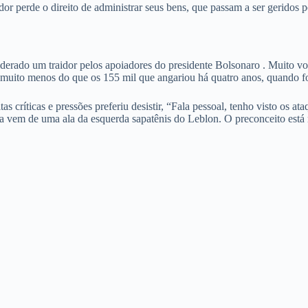
or perde o direito de administrar seus bens, que passam a ser geridos 
derado um traidor pelos apoiadores do presidente Bolsonaro . Muito vo
muito menos do que os 155 mil que angariou há quatro anos, quando foi
s críticas e pressões preferiu desistir, “Fala pessoal, tenho visto os a
ia vem de uma ala da esquerda sapatênis do Leblon. O preconceito está n