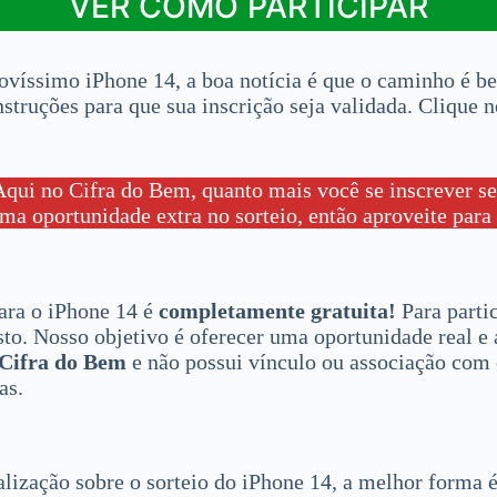
VER COMO PARTICIPAR
novíssimo iPhone 14, a boa notícia é que o caminho é be
struções para que sua inscrição seja validada. Clique n
ui no Cifra do Bem, quanto mais você se inscrever seg
ma oportunidade extra no sorteio, então aproveite para
ara o iPhone 14 é
completamente gratuita!
Para parti
usto. Nosso objetivo é oferecer uma oportunidade real e
Cifra do Bem
e não possui vínculo ou associação com 
as.
ização sobre o sorteio do iPhone 14, a melhor forma é