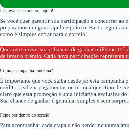
Inscreva-se e concorra agora!
Se você quer garantir sua participação e concorrer ao 
preparamos um guia rápido e prático. Basta seguir as in
como é simples entrar para o sorteio!
Quer maximizar suas chances de ganhar o iPhone 14? Aq
de levar o prêmio. Cada nova participação representa u
Como a campanha funciona?
É importante que você saiba desde já: esta campanha p
crédito, realizar pagamentos ou ter qualquer tipo de c
claro que esta promoção é uma iniciativa exclusiva do
Sua chance de ganhar é genuína, simples e sem surpres
Fique por dentro do sorteio!
Para acompanhar cada etapa e não perder nenhuma atual