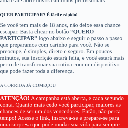
ama e até abrir novos caminhos profissionais.
QUER PARTICIPAR? É fácil e rápido!
Se você tem mais de 18 anos, não deixe essa chance
escapar. Basta clicar no botão
“QUERO
PARTICIPAR”
logo abaixo e seguir o passo a passo
que preparamos com carinho para você. Não se
preocupe, é simples, direto e seguro. Em poucos
minutos, sua inscrição estará feita, e você estará mais
perto de transformar sua rotina com um dispositivo
que pode fazer toda a diferença.
A CORRIDA JÁ COMEÇOU
ATENÇÃO!
A campanha está aberta, e cada segundo
conta. Quanto mais cedo você participar, maiores as
chances de ser um dos vencedores. Então, não perca
tempo! Acesse o link, inscreva-se e prepare-se para
uma surpresa que pode mudar sua vida para sempre.