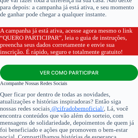
para depois: a campanha já está ativa, e seu momento
de ganhar pode chegar a qualquer instante.
A campanha já está ativa, acesse agora mesmo o link
“QUERO PARTICIPAR”, leia o guia de instruções,
preencha seus dados corretamente e envie sua
inscrição. É rápido, seguro e totalmente gratuito!
VER COMO PARTICIPAR
Acompanhe Nossas Redes Sociais
Quer ficar por dentro de todas as novidades,
atualizações e histórias inspiradoras? Então siga
nossas redes sociais
@cifradobemoficial/
, Lá, você
encontra conteúdos que vão além do sorteio, com
mensagens de solidariedade, depoimentos de quem já
foi beneficiado e ações que promovem o bem-estar
social. Compartilhamos histórias de esperança,