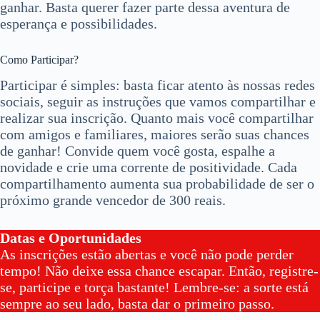
ganhar. Basta querer fazer parte dessa aventura de
esperança e possibilidades.
Como Participar?
Participar é simples: basta ficar atento às nossas redes
sociais, seguir as instruções que vamos compartilhar e
realizar sua inscrição. Quanto mais você compartilhar
com amigos e familiares, maiores serão suas chances
de ganhar! Convide quem você gosta, espalhe a
novidade e crie uma corrente de positividade. Cada
compartilhamento aumenta sua probabilidade de ser o
próximo grande vencedor de 300 reais.
Datas e Oportunidades
As inscrições estão abertas e você não pode perder
tempo! Não deixe essa chance escapar. Então, registre-
se, participe e torça bastante! Lembre-se: a sorte está
sempre ao seu lado, basta dar o primeiro passo.